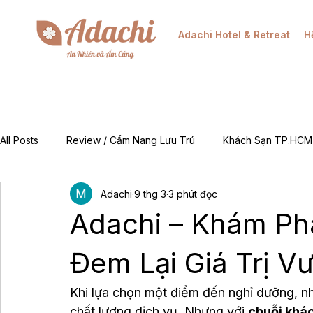
Adachi Hotel & Retreat
H
All Posts
Review / Cẩm Nang Lưu Trú
Khách Sạn TP.HCM
Adachi
9 thg 3
3 phút đọc
Mẹo & Kinh Nghiệm
Tin Tức Khuyến Mãi / Đặt Phòng
Adachi – Khám Ph
For Foreigners (EN)
Về Chúng Tôi (About Adachi)
Đem Lại Giá Trị V
Khi lựa chọn một điểm đến nghỉ dưỡng, nh
chất lượng dịch vụ. Nhưng với 
chuỗi khá