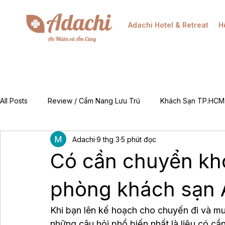
Adachi Hotel & Retreat
H
All Posts
Review / Cẩm Nang Lưu Trú
Khách Sạn TP.HCM
Adachi
9 thg 3
5 phút đọc
Mẹo & Kinh Nghiệm
Tin Tức Khuyến Mãi / Đặt Phòng
Có cần chuyển kho
For Foreigners (EN)
Về Chúng Tôi (About Adachi)
phòng khách sạn 
Khi bạn lên kế hoạch cho chuyến đi và m
những câu hỏi phổ biến nhất là liệu có c