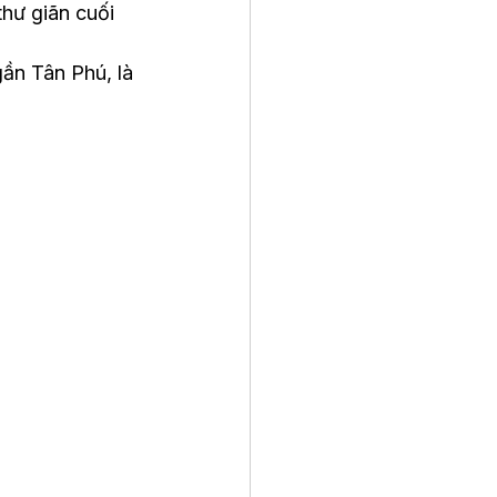
hư giãn cuối 
ần Tân Phú, là 