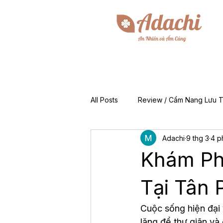
All Posts
Review / Cẩm Nang Lưu T
Adachi
9 thg 3
4 p
Mẹo & Kinh Nghiệm
Tin Tức 
Khám Ph
For Foreigners (EN)
Về Chún
Tại Tân 
Cuộc sống hiện đại 
lặng để thư giãn và