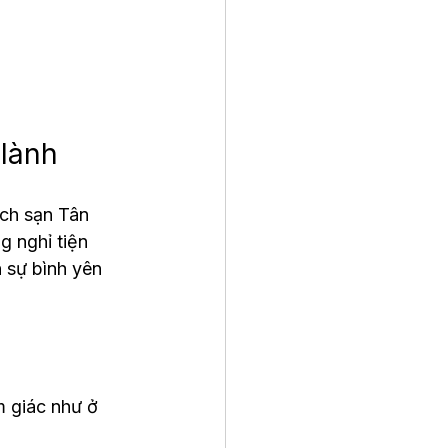
 lành
ch sạn Tân 
 nghỉ tiện 
 sự bình yên 
m giác như ở 