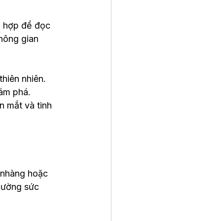
ù hợp để đọc 
hông gian 
hiên nhiên.
ám phá.
 mắt và tinh 
ẹ nhàng hoặc 
 cường sức 