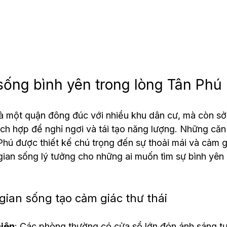
sống bình yên trong lòng Tân Phú
là một quận đông đúc với nhiều khu dân cư, mà còn s
hích hợp để nghỉ ngơi và tái tạo năng lượng. Những că
hú được thiết kế chú trọng đến sự thoải mái và cảm gi
ian sống lý tưởng cho những ai muốn tìm sự bình yên 
gian sống tạo cảm giác thư thái
hiên
: Các phòng thường có cửa sổ lớn đón ánh sáng tự 