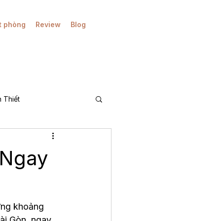
t phòng
Review
Blog
 Thiết
A)
 Ngay
ững khoảng 
ài Gòn, ngay 