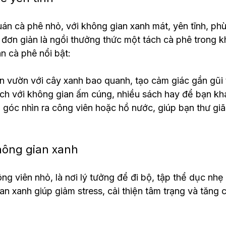
án cà phê nhỏ, với không gian xanh mát, yên tĩnh, ph
 đơn giản là ngồi thưởng thức một tách cà phê trong k
n cà phê nổi bật:
 vườn với cây xanh bao quanh, tạo cảm giác gần gũi t
ch với không gian ấm cúng, nhiều sách hay để bạn kh
góc nhìn ra công viên hoặc hồ nước, giúp bạn thư giãn
hông gian xanh
ng viên nhỏ, là nơi lý tưởng để đi bộ, tập thể dục nh
ian xanh giúp giảm stress, cải thiện tâm trạng và tăng