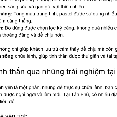
nên sáng sủa và gần gũi với thiên nhiên.
nhàng
: Tông màu trung tính, pastel được sử dụng nhiề
iảm căng thẳng.
n
: Đồ dùng được chọn lọc kỹ càng, không quá nhiều chi
n thoáng đãng và dễ chịu hơn.
ông chỉ giúp khách lưu trú cảm thấy dễ chịu mà còn 
n sống
 chữa lành, giúp tinh thần được thư giãn và tái 
nh thần qua những trải nghiệm tạ
h yên là một phần, nhưng để thực sự chữa lành, bạn c
 được nghỉ ngơi và làm mới. Tại Tân Phú, có nhiều đị
iều đó.
ê yên tĩnh