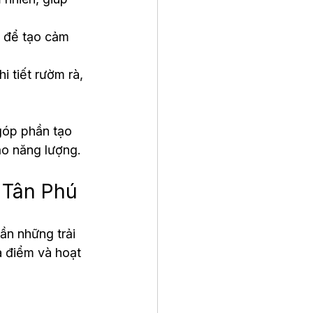
u để tạo cảm 
 tiết rườm rà, 
góp phần tạo 
tạo năng lượng.
i Tân Phú
ần những trải 
a điểm và hoạt 