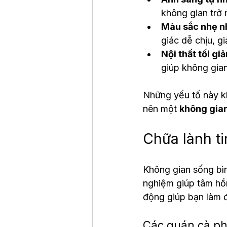
không gian trở 
Màu sắc nhẹ 
giác dễ chịu, g
Nội thất tối giả
giúp không gia
Những yếu tố này kh
nên một 
không gia
Chữa lành ti
Không gian sống bìn
nghiệm giúp tâm hồn
động giúp bạn làm đ
Các quán cà ph