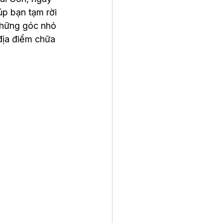
úp bạn tạm rời 
những góc nhỏ 
địa điểm chữa 