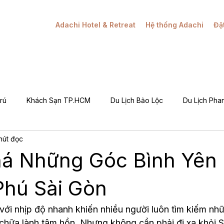
Adachi Hotel & Retreat
Hệ thống Adachi
Đặ
rú
Khách Sạn TP.HCM
Du Lịch Bảo Lộc
Du Lịch Phan
hút đọc
Khuyến Mãi / Đặt Phòng
Câu Chuyện Adachi
Hỏi Đáp (Q&
á Những Góc Bình Yên
g Tôi (About Adachi)
Phú Sài Gòn
với nhịp độ nhanh khiến nhiều người luôn tìm kiếm nh
 chữa lành tâm hồn. Nhưng không cần phải đi xa khỏi S