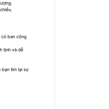
lượng.
chiều.
ỉ có ban công 
h tịnh và dễ 
bạn tìm lại sự 