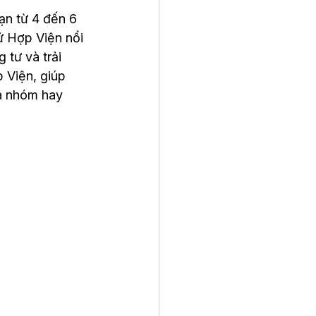
ạn từ 4 đến 6 
ứ Hợp Viện nổi 
tư và trải 
p Viện, giúp 
la nhóm hay 