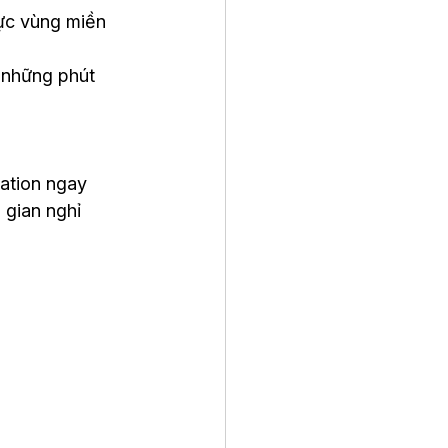
ực vùng miền 
 những phút 
cation ngay 
 gian nghỉ 