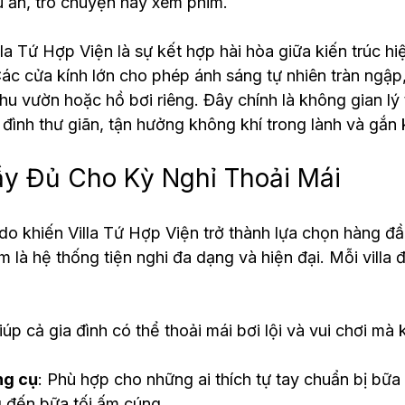
 ăn, trò chuyện hay xem phim.
la Tứ Hợp Viện là sự kết hợp hài hòa giữa kiến trúc hiệ
ác cửa kính lớn cho phép ánh sáng tự nhiên tràn ngập
khu vườn hoặc hồ bơi riêng. Đây chính là không gian lý
 đình thư giãn, tận hưởng không khí trong lành và gắn 
ầy Đủ Cho Kỳ Nghỉ Thoải Mái
do khiến Villa Tứ Hợp Viện trở thành lựa chọn hàng đầu
óm là hệ thống tiện nghi đa dạng và hiện đại. Mỗi villa
iúp cả gia đình có thể thoải mái bơi lội và vui chơi mà 
ng cụ
: Phù hợp cho những ai thích tự tay chuẩn bị bữa 
 đến bữa tối ấm cúng.