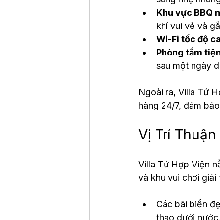
Khu vực BBQ ng
khí vui vẻ và gắ
Wi-Fi tốc độ c
Phòng tắm tiện
sau một ngày d
Ngoài ra, Villa Tứ 
hàng 24/7, đảm bảo
Vị Trí Thuậ
Villa Tứ Hợp Viện nằ
và khu vui chơi giải
Các bãi biển đẹ
thao dưới nước