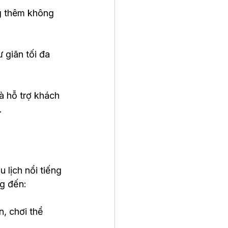
ng thêm không 
ư giãn tối đa 
à hỗ trợ khách 
.
 lịch nổi tiếng 
ng đến:
, chơi thể 