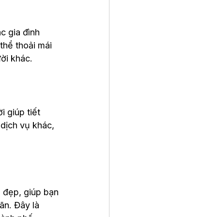
c gia đình 
hể thoải mái 
ời khác.
 giúp tiết 
 dịch vụ khác, 
 đẹp, giúp bạn 
ãn. Đây là 