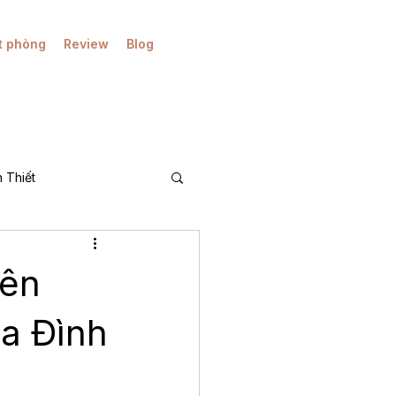
t phòng
Review
Blog
 Thiết
A)
iên
a Đình