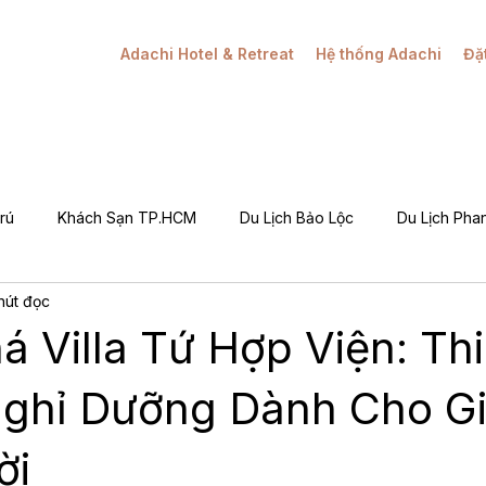
Adachi Hotel & Retreat
Hệ thống Adachi
Đặ
rú
Khách Sạn TP.HCM
Du Lịch Bảo Lộc
Du Lịch Phan
hút đọc
Khuyến Mãi / Đặt Phòng
Câu Chuyện Adachi
Hỏi Đáp (Q&
 Villa Tứ Hợp Viện: Th
g Tôi (About Adachi)
ghỉ Dưỡng Dành Cho Gi
ời