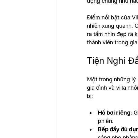
động chung như nấu
Điểm nổi bật của Vil
nhiên xung quanh. C
ra tầm nhìn đẹp ra 
thành viên trong gia
Tiện Nghi Đ
Một trong những lý 
gia đình và villa nh
bị:
Hồ bơi riêng
: G
phiền.
Bếp đầy đủ dụ
sáng nhẹ nhàng