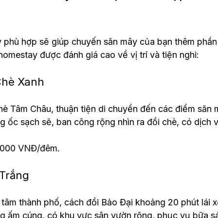
 phù hợp sẽ giúp chuyến săn mây của bạn thêm phần 
homestay được đánh giá cao về vị trí và tiện nghi:
Chè Xanh
 chè Tâm Châu, thuận tiện di chuyển đến các điểm săn 
g ốc sạch sẽ, ban công rộng nhìn ra đồi chè, có dịch 
0.000 VNĐ/đêm.
Trắng
ng tâm thành phố, cách đồi Bảo Đại khoảng 20 phút lái x
ng ấm cúng, có khu vực sân vườn rộng, phục vụ bữa sá