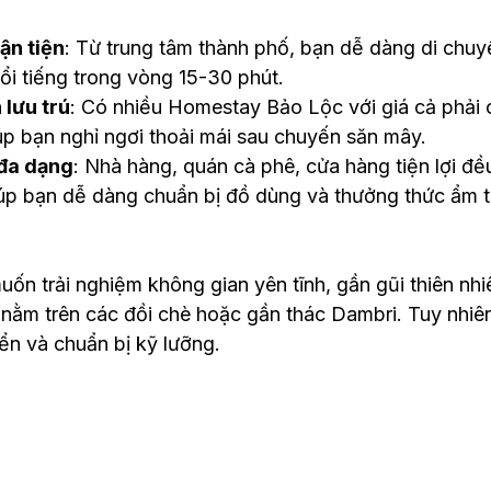
ận tiện
: Từ trung tâm thành phố, bạn dễ dàng di chuy
i tiếng trong vòng 15-30 phút.
 lưu trú
: Có nhiều Homestay Bảo Lộc với giá cả phải c
úp bạn nghỉ ngơi thoải mái sau chuyến săn mây.
 đa dạng
: Nhà hàng, quán cà phê, cửa hàng tiện lợi đều
iúp bạn dễ dàng chuẩn bị đồ dùng và thưởng thức ẩm t
uốn trải nghiệm không gian yên tĩnh, gần gũi thiên nhi
ằm trên các đồi chè hoặc gần thác Dambri. Tuy nhiên,
ển và chuẩn bị kỹ lưỡng.