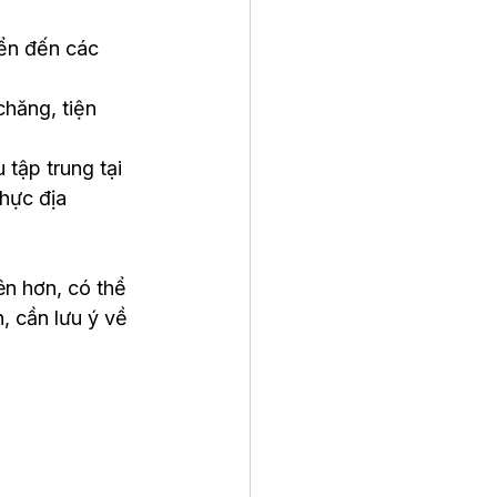
ển đến các 
hăng, tiện 
 tập trung tại 
hực địa 
ên hơn, có thể 
 cần lưu ý về 