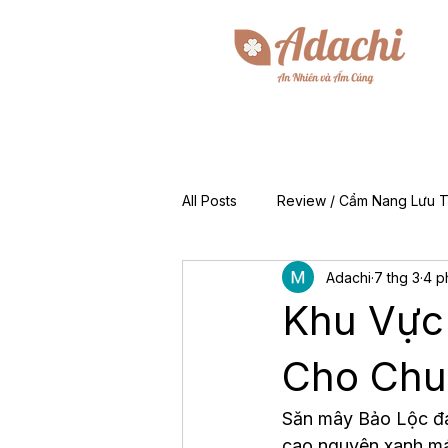
All Posts
Review / Cẩm Nang Lưu T
Adachi
7 thg 3
4 p
Mẹo & Kinh Nghiệm
Tin Tức 
Khu Vực 
For Foreigners (EN)
Về Chún
Cho Chu
Săn mây Bảo Lộc đan
cao nguyên xanh mát