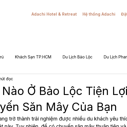
Adachi Hotel & Retreat
Hệ thống Adachi
Đặ
rú
Khách Sạn TP.HCM
Du Lịch Bảo Lộc
Du Lịch Phan
hút đọc
Khuyến Mãi / Đặt Phòng
Câu Chuyện Adachi
Hỏi Đáp (Q&
Nào Ở Bảo Lộc Tiện Lợ
g Tôi (About Adachi)
yến Săn Mây Của Bạn
g trở thành trải nghiệm được nhiều du khách yêu thíc
 này. Tuy nhiên, để có chuyến săn mây thuận tiện và 