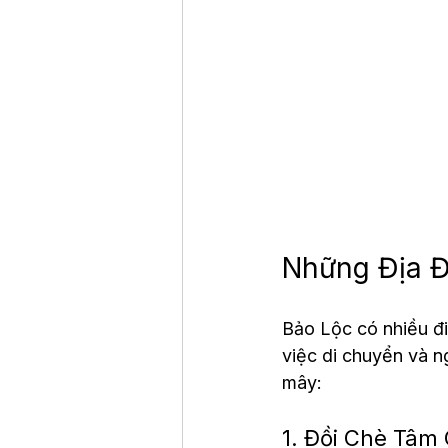
Những Địa Đ
Bảo Lộc có nhiều đ
việc di chuyển và n
mây:
1. Đồi Chè Tâm