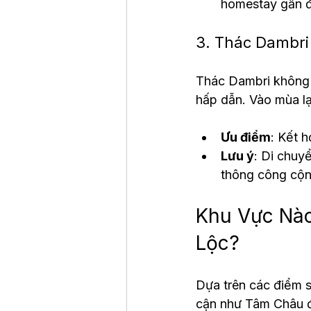
homestay gần 
3. Thác Dambri
Thác Dambri không c
hấp dẫn. Vào mùa l
Ưu điểm
: Kết 
Lưu ý
: Di chuy
thông công cộn
Khu Vực Nào
Lộc?
Dựa trên các điểm s
cận như Tâm Châu đư