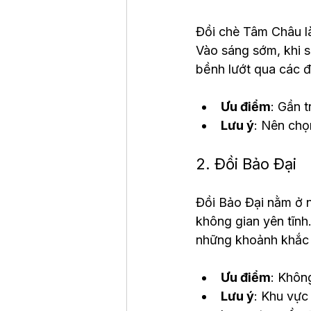
Đồi chè Tâm Châu là
Vào sáng sớm, khi 
bềnh lướt qua các 
Ưu điểm
: Gần 
Lưu ý
: Nên chọ
2. Đồi Bảo Đại
Đồi Bảo Đại nằm ở n
không gian yên tĩnh.
những khoảnh khắc 
Ưu điểm
: Khôn
Lưu ý
: Khu vực 