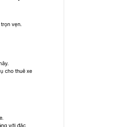
trọn vẹn. 
mây.
vụ cho thuê xe 
e.
ng với đặc 