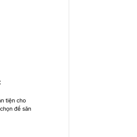
c
n tiện cho 
 chọn để săn 