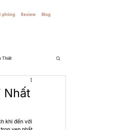
t phòng
Review
Blog
 Thiết
A)
i Nhất
h khi đến với 
trọn vẹn nhất, 