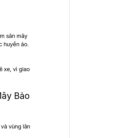
ểm săn mây 
c huyền ảo.
 xe, vì giao 
Mây Bảo 
và vùng lân 