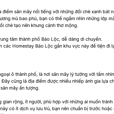
 điểm săn mây nổi tiếng với những đồi chè xanh bát ngá
sương mù bao phủ, bạn có thể ngắm nhìn những lớp mâ
đồi chè tạo nên khung cảnh thơ mộng.
trung tâm thành phố Bảo Lộc, dễ dàng di chuyển.
n các Homestay Bảo Lộc gần khu vực này để tiện đi lại
goại ô thành phố, là nơi săn mây lý tưởng với tầm nhìn
 Đây cũng là địa điểm được nhiều nhiếp ảnh gia lựa ch
săn mây ấn tượng.
g gian rộng, ít người, phù hợp với những ai muốn tránh
này có ít dịch vụ lưu trú, bạn nên chuẩn bị trước hoặc