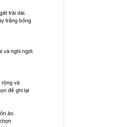
t trải dài. 
y trắng bồng 
 và nghỉ ngơi.
 rộng và 
ọn để ghi lại 
 ồn ào.
 chọn 