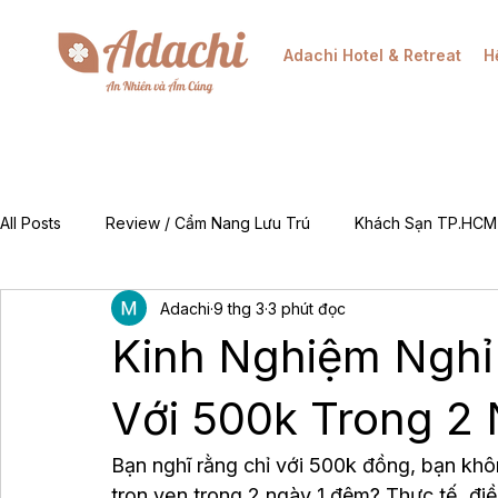
Adachi Hotel & Retreat
H
All Posts
Review / Cẩm Nang Lưu Trú
Khách Sạn TP.HCM
Adachi
9 thg 3
3 phút đọc
Mẹo & Kinh Nghiệm
Tin Tức Khuyến Mãi / Đặt Phòng
Kinh Nghiệm Nghỉ
For Foreigners (EN)
Về Chúng Tôi (About Adachi)
Với 500k Trong 2
Bạn nghĩ rằng chỉ với 500k đồng, bạn kh
trọn vẹn trong 2 ngày 1 đêm? Thực tế, điề