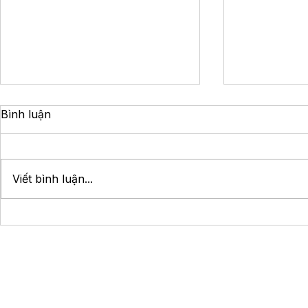
Bình luận
Viết bình luận...
Kinh nghiệm bỏ túi giúp
Lưu ngay c
chọn và đặt phòng
trung tâm 
Homestay tại Phan Thiết
Nguyễn Cô
không lo bị hớ
ĐẾN A