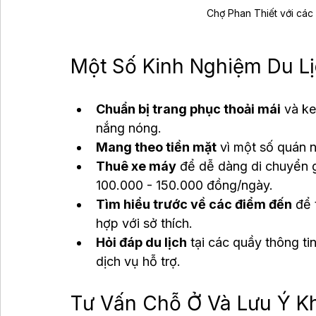
Chợ Phan Thiết với các
Một Số Kinh Nghiệm Du Lị
Chuẩn bị trang phục thoải mái
 và k
nắng nóng.
Mang theo tiền mặt
 vì một số quán 
Thuê xe máy
 để dễ dàng di chuyển 
100.000 - 150.000 đồng/ngày.
Tìm hiểu trước về các điểm đến
 để 
hợp với sở thích.
Hỏi đáp du lịch
 tại các quầy thông t
dịch vụ hỗ trợ.
Tư Vấn Chỗ Ở Và Lưu Ý K