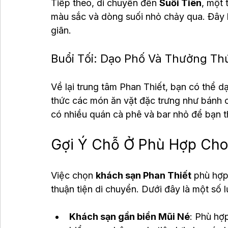
Tiếp theo, di chuyển đến 
Suối Tiên
, một 
màu sắc và dòng suối nhỏ chảy qua. Đây l
giãn.
Buổi Tối: Dạo Phố Và Thưởng T
Về lại trung tâm Phan Thiết, bạn có thể 
thức các món ăn vặt đặc trưng như bánh 
có nhiều quán cà phê và bar nhỏ để bạn t
Gợi Ý Chỗ Ở Phù Hợp Cho
Việc chọn 
khách sạn Phan Thiết
 phù hợp
thuận tiện di chuyển. Dưới đây là một số 
Khách sạn gần biển Mũi Né
: Phù hợ