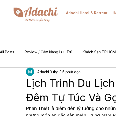
Adachi Hotel & Retreat
H
All Posts
Review / Cẩm Nang Lưu Trú
Khách Sạn TP.HCM
Adachi
9 thg 3
5 phút đọc
Mẹo & Kinh Nghiệm
Tin Tức Khuyến Mãi / Đặt Phòng
Lịch Trình Du Lịch
For Foreigners (EN)
Về Chúng Tôi (About Adachi)
Đêm Tự Túc Và Gợ
Phan Thiết là điểm đến lý tưởng cho những
những món ăn đặc sản miền Trung Nam Bộ