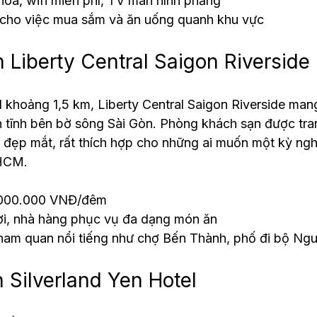
òa, wifi miễn phí, TV màn hình phẳng
ện cho việc mua sắm và ăn uống quanh khu vực
 Liberty Central Saigon Riverside
 khoảng 1,5 km, Liberty Central Saigon Riverside man
 tĩnh bên bờ sông Sài Gòn. Phòng khách sạn được tra
g đẹp mắt, rất thích hợp cho những ai muốn một kỳ nghỉ
.HCM.
1.000.000 VNĐ/đêm
rời, nhà hàng phục vụ đa dạng món ăn
ham quan nổi tiếng như chợ Bến Thành, phố đi bộ Ng
 Silverland Yen Hotel