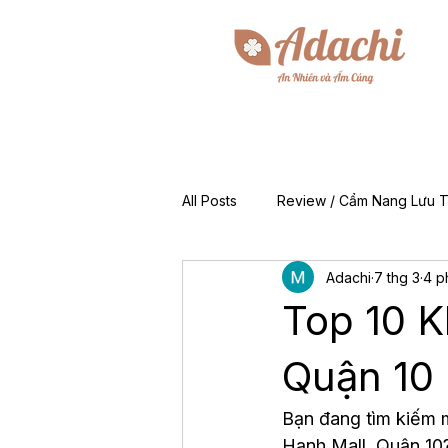
All Posts
Review / Cẩm Nang Lưu T
Adachi
7 thg 3
4 p
Mẹo & Kinh Nghiệm
Tin Tức 
Top 10 
For Foreigners (EN)
Về Chún
Quận 10
Bạn đang tìm kiếm m
Hạnh Mall, Quận 10