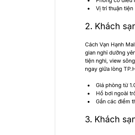
Phòng có điều h
Vị trí thuận ti
2. Khách sạn
Cách Vạn Hạnh Mall
gian nghỉ dưỡng yên
tiện nghi, view sôn
ngay giữa lòng TP
Giá phòng từ 
Hồ bơi ngoài t
Gần các điểm t
3. Khách sạn