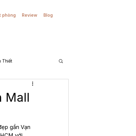
t phòng
Review
Blog
 Thiết
A)
 Mall
 đẹp gần Vạn 
.HCM với 