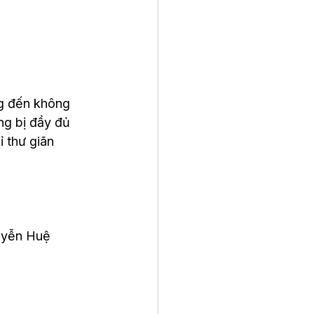
g đến không 
ng bị đầy đủ 
 thư giãn 
uyễn Huệ