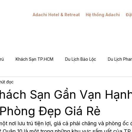
Adachi Hotel & Retreat
Hệ thống Adachi
Đặ
rú
Khách Sạn TP.HCM
Du Lịch Bảo Lộc
Du Lịch Phan
hút đọc
Khuyến Mãi / Đặt Phòng
Câu Chuyện Adachi
Hỏi Đáp (Q&
Khách Sạn Gần Vạn Hạnh
g Tôi (About Adachi)
 Phòng Đẹp Giá Rẻ
ột nơi lưu trú tiện lợi, giá cả phải chăng và phòng ốc
? Quận 10 là một trong những khu vực sầm uất của TP