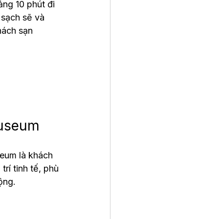
ng 10 phút đi 
 sạch sẽ và 
hách sạn 
Museum
eum là khách 
rí tinh tế, phù 
ộng.