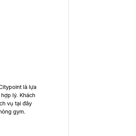
typoint là lựa 
 hợp lý. Khách 
ch vụ tại đây 
phòng gym.