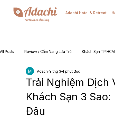
Adachi Hotel & Retreat
H
All Posts
Review / Cẩm Nang Lưu Trú
Khách Sạn TP.HCM
Adachi
9 thg 3
4 phút đọc
Mẹo & Kinh Nghiệm
Tin Tức Khuyến Mãi / Đặt Phòng
Trải Nghiệm Dịch 
For Foreigners (EN)
Về Chúng Tôi (About Adachi)
Khách Sạn 3 Sao: 
Đâu