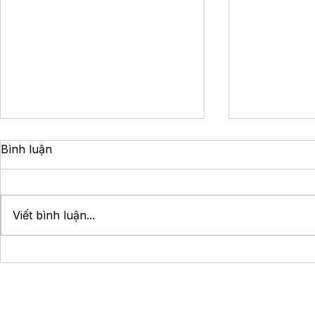
Bình luận
Viết bình luận...
Mẹo Tìm Khách Sạn Giá Rẻ
Khám Phá Vi
Sạch Sẽ Gần Trung Tâm
Thiên Đườn
Thành Phố
Dành Cho G
Người