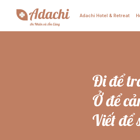
Adachi Hotel & Retreat
H
Đi để t
Ở để c
Viết để 
...