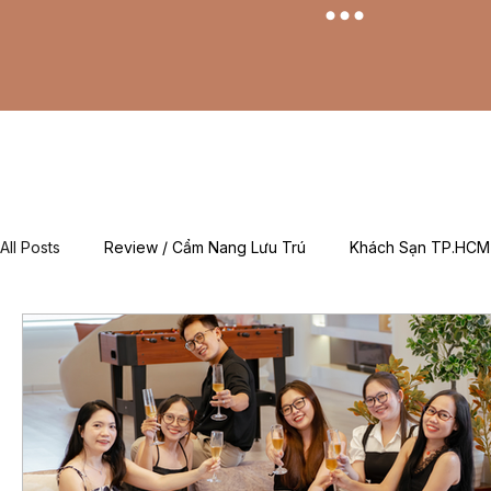
All Posts
Review / Cẩm Nang Lưu Trú
Khách Sạn TP.HCM
Mẹo & Kinh Nghiệm
Tin Tức Khuyến Mãi / Đặt Phòng
For Foreigners (EN)
Về Chúng Tôi (About Adachi)