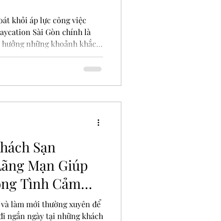
át khỏi áp lực công việc
aycation Sài Gòn chính là
ận hưởng những khoảnh khắc
nh phố. Với nhiều điểm đến
n sang trọng đến các không
 mang đến nhiều trải nghiệm
i năng lượng cho tuần mới. Hồ
sạn sang trọng tại trung tâm
à gì và tại sao nên
hách Sạn
Lãng Mạn Giúp
óng Tình Cảm
 và làm mới thường xuyên để
 đi ngắn ngày tại những khách