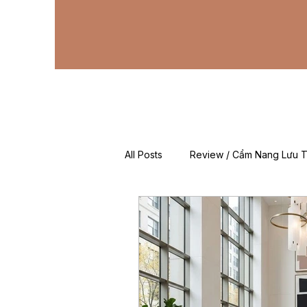
All Posts
Review / Cẩm Nang Lưu T
Mẹo & Kinh Nghiệm
Tin Tức 
For Foreigners (EN)
Về Chún