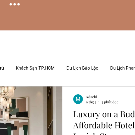
rú
Khách Sạn TP.HCM
Du Lịch Bảo Lộc
Du Lịch Phan
Khuyến Mãi / Đặt Phòng
Câu Chuyện Adachi
Hỏi Đáp (Q&
Adachi
9 thg 3
3 phút đọc
Luxury on a Bud
g Tôi (About Adachi)
Affordable Hotel