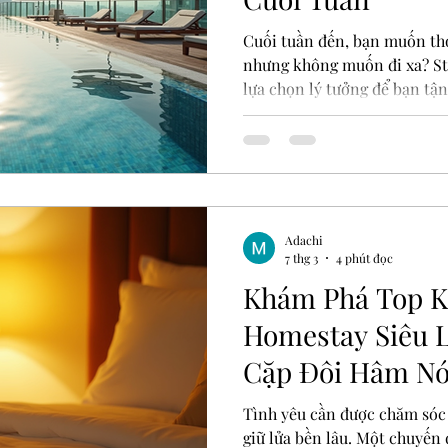
Cuối tuần đến, bạn muốn tho
nhưng không muốn đi xa? St
lựa chọn lý tưởng để bạn t
thư giãn ngay giữa lòng thà
hấp dẫn, từ những khách sạ
gian xanh yên tĩnh, Sài Gòn
“trốn việc” giúp bạn nạp lạ
bơi trên tầng thượng khách 
Sài Gòn Staycation Sài Gòn l
Adachi
7 thg 3
4 phút đọc
Khám Phá Top K
Homestay Siêu 
Cặp Đôi Hâm N
Tại TP HCM
Tình yêu cần được chăm sóc
giữ lửa bền lâu. Một chuyến