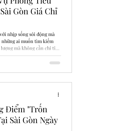
Vụ Phòng Tiêu
 Sài Gòn Giá Chỉ
 với nhịp sống sôi động mà
o những ai muốn tìm kiếm
 lượng mà không cần chi tiêu
m kiếm một khách sạn
này sẽ giúp bạn khám phá
o một kỳ nghỉ hoặc
. Phòng khách sạn tiêu
 chỉ từ 300k Tại sao chọn
g Điểm "Trốn
Tại Sài Gòn Ngày