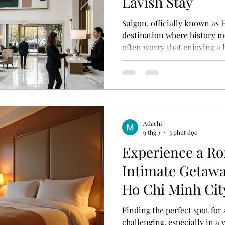
Lavish Stay
Saigon, officially known as 
destination where history me
often worry that enjoying a
here means spending a fortu
you can find luxury on a budget with several aff
hotels offering comfort, styl
without breaking the bank. T
the best budget luxury hotel
enjoy a lavish stay while ke
Adachi
9 thg 3
3 phút đọc
Experience a R
Intimate Getawa
Ho Chi Minh Cit
Finding the perfect spot for
challenging, especially in a 