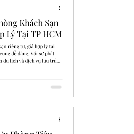
Phòng Khách Sạn
ợp Lý Tại TP HCM
 riêng tư, giá hợp lý tại
ũng dễ dàng. Với sự phát
du lịch và dịch vụ lưu trú,
ưng không phải tất cả đều
iêng tư và ngân sách hợp lý.
g bí quyết giúp bạn thuê
oặc qua đêm tại TP.HCM, đảm
n toàn và tiết kiệm. Phòng
CM Hiểu rõ nhu cầu