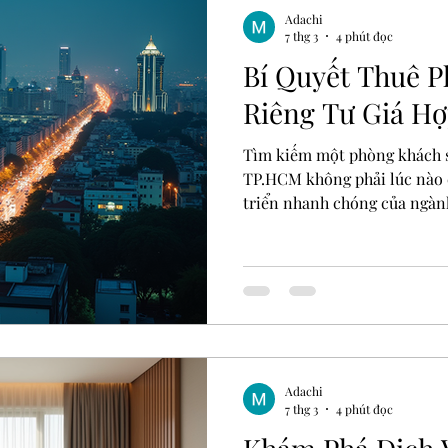
help you discover the be
Adachi
7 thg 3
4 phút đọc
Bí Quyết Thuê 
Riêng Tư Giá H
Tìm kiếm một phòng khách sạn
TP.HCM không phải lúc nào c
triển nhanh chóng của ngành 
nhiều lựa chọn xuất hiện nh
đáp ứng được nhu cầu về sự r
Bài viết này sẽ chia sẻ nhữn
phòng khách sạn theo giờ h
bảo trải nghiệm thoải mái, a
khách sạn hiện đại tại TP.H
Adachi
7 thg 3
4 phút đọc