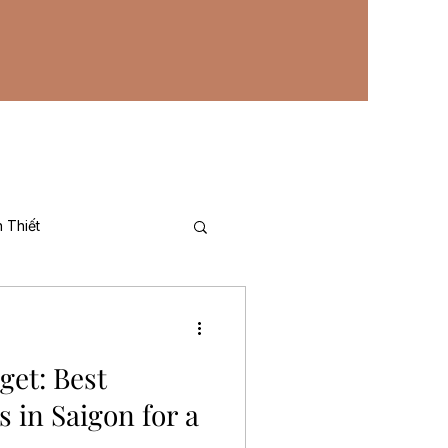
 Thiết
A)
get: Best
s in Saigon for a