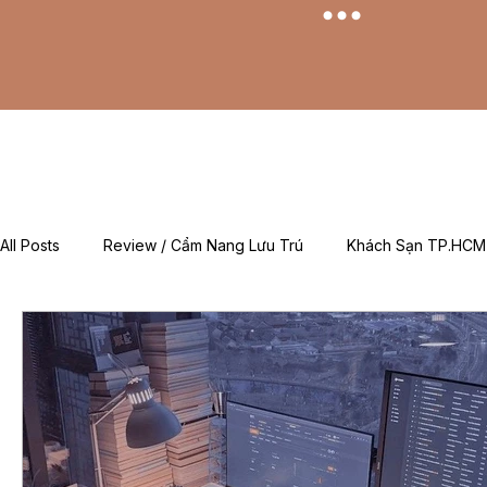
All Posts
Review / Cẩm Nang Lưu Trú
Khách Sạn TP.HCM
Mẹo & Kinh Nghiệm
Tin Tức Khuyến Mãi / Đặt Phòng
For Foreigners (EN)
Về Chúng Tôi (About Adachi)