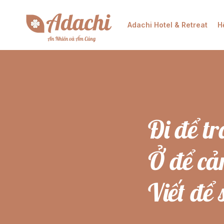
Adachi Hotel & Retreat
H
Đi để t
Ở để c
Viết để 
...