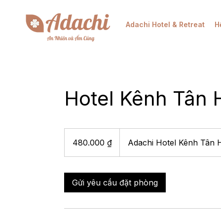
Adachi Hotel & Retreat
H
Hotel Kênh Tân 
480.000
đồng
480.000 ₫
Adachi Hotel Kênh Tân 
Việt
Nam
Gửi yêu cầu đặt phòng