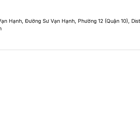
Vạn Hạnh, Đường Sư Vạn Hạnh, Phường 12 (Quận 10), Distr
m
ĐẾN ADACHI NGAY
Adachi Boutique Hotel
449/15 Sư Vạn Hạnh, P.12, Q.10, Tp. HCM
(028) 3868 3981
​SĐT:
Adachi Hotel
53M Kênh Tân Hóa Quận Tân Phú