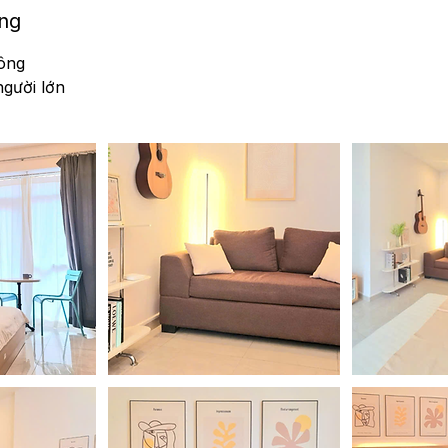
òng
uông
người lớn