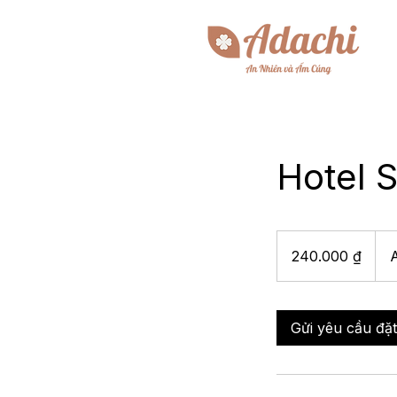
Hotel 
240.000
đồng
240.000 ₫
Việt
Nam
Gửi yêu cầu đặ