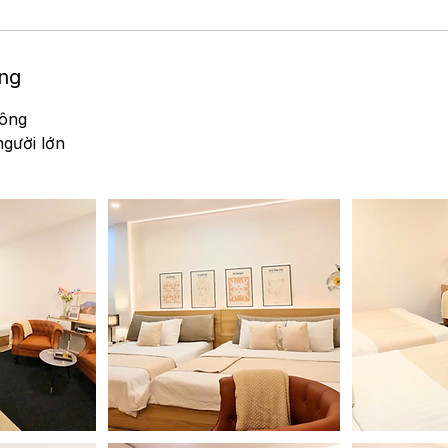
òng
uông
người lớn