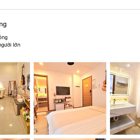
òng
ông
người lớn