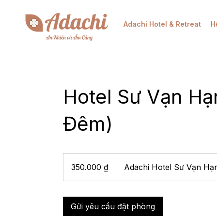
Adachi Hotel & Retreat
H
Hotel Sư Vạn Hạ
Đêm)
350.000
đồng
350.000 ₫
Adachi Hotel Sư Vạn Hạ
Việt
Nam
Gửi yêu cầu đặt phòng